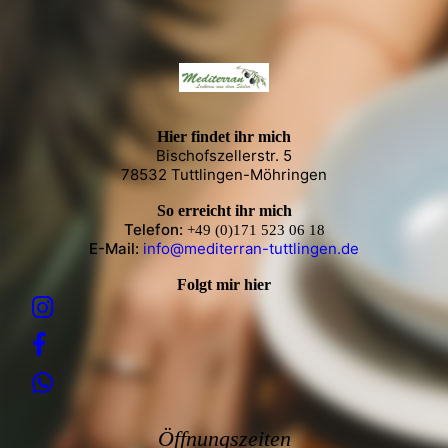
Hier findet ihr mich
Bischofszellerstr. 5
78532 Tuttlingen-Möhringen
So erreicht ihr mich
Telefon:
+49 (0)171 523 06 18
E-Mail:
info@mediterran-tuttlingen.de
Folgt mir hier
Öffnungszeiten