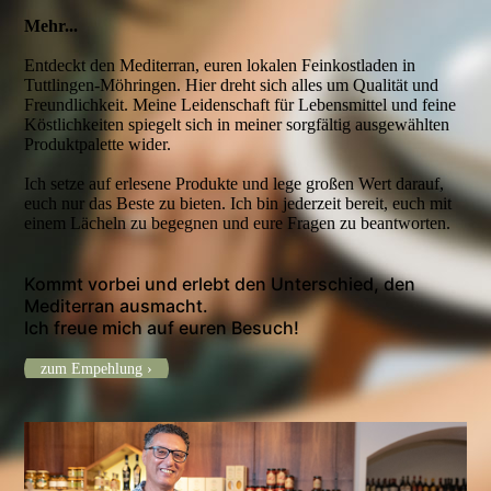
Mehr...
Entdeckt den Mediterran, euren lokalen Feinkostladen in
Tuttlingen-Möhringen. Hier dreht sich alles um Qualität und
Freundlichkeit. Meine Leidenschaft für Lebensmittel und feine
Köstlichkeiten spiegelt sich in meiner sorgfältig ausgewählten
Produktpalette wider.
Ich setze auf erlesene Produkte und lege großen Wert darauf,
euch nur das Beste zu bieten. Ich bin jederzeit bereit, euch mit
einem Lächeln zu begegnen und eure Fragen zu beantworten.
Kommt vorbei und erlebt den Unterschied, den
Mediterran ausmacht.
Ich freue mich auf euren Besuch!
zum Empehlung ›