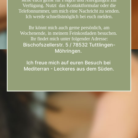
Verfügung. Nutzt das Kontaktformular oder die
Telefonnummer, um mich eine Nachricht zu senden.
Ich werde schnellstmöglich bei euch melden.
Ihr könnt mich auch gerne persönlich, am
Wochenende, in meinem Feinkostladen besuchen.
Ihr findet mich unter folgender Adresse:
Bischofszellerstr. 5 / 78532 Tuttlingen-
Möhringen.
Ich freue mich auf euren Besuch bei
Mediterran - Leckeres aus dem Süden.